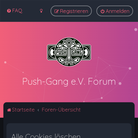
FAQ
Registrieren
Anmelden
Push-Gang e.V. Forum
Startseite
Foren-Übersicht
Alle Cookies löschen