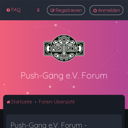
FAQ
Registrieren
Anmelden
Push-Gang e.V. Forum
Startseite
Foren-Übersicht
Push-Gang e.V. Forum -