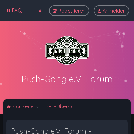
FAQ
Registrieren
Anmelden
Push-Gang e.V. Forum
Startseite
Foren-Übersicht
Push-Gang e.V. Forum -