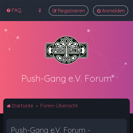
FAQ
Registrieren
Anmelden
Push-Gang e.V. Forum
Startseite
Foren-Übersicht
Push-Gang e.V. Forum -