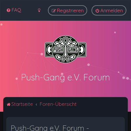
FAQ
Registrieren
Anmelden
Push-Gang e.V. Forum
Startseite
Foren-Übersicht
Push-Gang e.V. Forum -