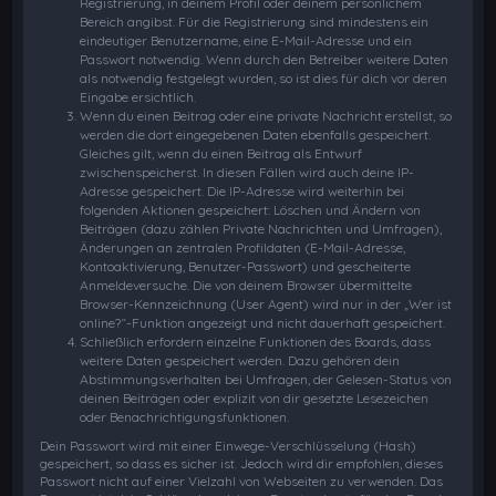
Registrierung, in deinem Profil oder deinem persönlichem
Bereich angibst. Für die Registrierung sind mindestens ein
eindeutiger Benutzername, eine E-Mail-Adresse und ein
Passwort notwendig. Wenn durch den Betreiber weitere Daten
als notwendig festgelegt wurden, so ist dies für dich vor deren
Eingabe ersichtlich.
Wenn du einen Beitrag oder eine private Nachricht erstellst, so
werden die dort eingegebenen Daten ebenfalls gespeichert.
Gleiches gilt, wenn du einen Beitrag als Entwurf
zwischenspeicherst. In diesen Fällen wird auch deine IP-
Adresse gespeichert. Die IP-Adresse wird weiterhin bei
folgenden Aktionen gespeichert: Löschen und Ändern von
Beiträgen (dazu zählen Private Nachrichten und Umfragen),
Änderungen an zentralen Profildaten (E-Mail-Adresse,
Kontoaktivierung, Benutzer-Passwort) und gescheiterte
Anmeldeversuche. Die von deinem Browser übermittelte
Browser-Kennzeichnung (User Agent) wird nur in der „Wer ist
online?“-Funktion angezeigt und nicht dauerhaft gespeichert.
Schließlich erfordern einzelne Funktionen des Boards, dass
weitere Daten gespeichert werden. Dazu gehören dein
Abstimmungsverhalten bei Umfragen, der Gelesen-Status von
deinen Beiträgen oder explizit von dir gesetzte Lesezeichen
oder Benachrichtigungsfunktionen.
Dein Passwort wird mit einer Einwege-Verschlüsselung (Hash)
gespeichert, so dass es sicher ist. Jedoch wird dir empfohlen, dieses
Passwort nicht auf einer Vielzahl von Webseiten zu verwenden. Das