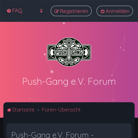
FAQ
Registrieren
Anmelden
Push-Gang e.V. Forum
Startseite
Foren-Übersicht
Push-Gang e.V. Forum -