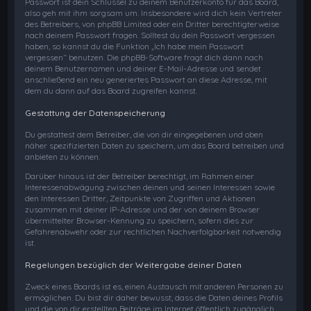
Passwort ist dein Schlüssel zu deinem Benutzerkonto für das Board,
also geh mit ihm sorgsam um. Insbesondere wird dich kein Vertreter
des Betreibers, von phpBB Limited oder ein Dritter berechtigterweise
nach deinem Passwort fragen. Solltest du dein Passwort vergessen
haben, so kannst du die Funktion „Ich habe mein Passwort
vergessen“ benutzen. Die phpBB-Software fragt dich dann nach
deinem Benutzernamen und deiner E-Mail-Adresse und sendet
anschließend ein neu generiertes Passwort an diese Adresse, mit
dem du dann auf das Board zugreifen kannst.
Gestattung der Datenspeicherung
Du gestattest dem Betreiber, die von dir eingegebenen und oben
näher spezifizierten Daten zu speichern, um das Board betreiben und
anbieten zu können.
Darüber hinaus ist der Betreiber berechtigt, im Rahmen einer
Interessenabwägung zwischen deinen und seinen Interessen sowie
den Interessen Dritter, Zeitpunkte von Zugriffen und Aktionen
zusammen mit deiner IP-Adresse und der von deinem Browser
übermittelter Browser-Kennung zu speichern, sofern dies zur
Gefahrenabwehr oder zur rechtlichen Nachverfolgbarkeit notwendig
ist.
Regelungen bezüglich der Weitergabe deiner Daten
Zweck eines Boards ist es, einen Austausch mit anderen Personen zu
ermöglichen. Du bist dir daher bewusst, dass die Daten deines Profils
und die von dir erstellten Beiträge im Internet öffentlich zugänglich