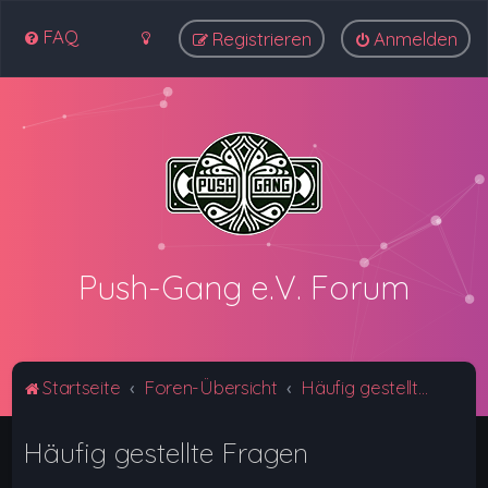
FAQ
Registrieren
Anmelden
Push-Gang e.V. Forum
Startseite
Foren-Übersicht
Häufig gestellte Fragen
Häufig gestellte Fragen